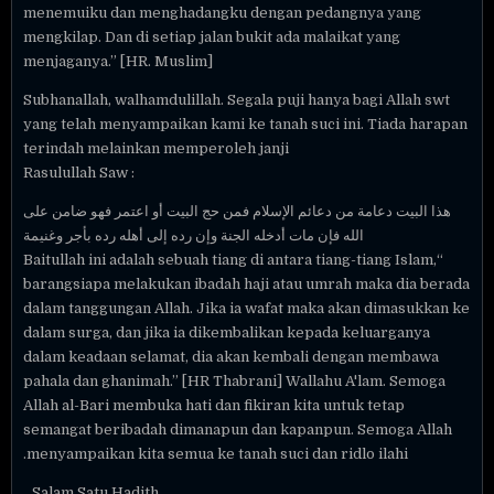
menemuiku dan menghadangku dengan pedangnya yang
mengkilap. Dan di setiap jalan bukit ada malaikat yang
menjaganya.” [HR. Muslim]
Subhanallah, walhamdulillah. Segala puji hanya bagi Allah swt
yang telah menyampaikan kami ke tanah suci ini. Tiada harapan
terindah melainkan memperoleh janji
Rasulullah Saw :
هذا البيت دعامة من دعائم الإسلام فمن حج البيت أو اعتمر فهو ضامن على
الله فإن مات أدخله الجنة وإن رده إلى أهله رده بأجر وغنيمة
“Baitullah ini adalah sebuah tiang di antara tiang-tiang Islam,
barangsiapa melakukan ibadah haji atau umrah maka dia berada
dalam tanggungan Allah. Jika ia wafat maka akan dimasukkan ke
dalam surga, dan jika ia dikembalikan kepada keluarganya
dalam keadaan selamat, dia akan kembali dengan membawa
pahala dan ghanimah.” [HR Thabrani] Wallahu A'lam. Semoga
Allah al-Bari membuka hati dan fikiran kita untuk tetap
semangat beribadah dimanapun dan kapanpun. Semoga Allah
menyampaikan kita semua ke tanah suci dan ridlo ilahi.
_Salam Satu Hadith,_