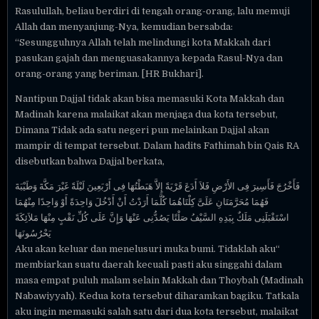
Rasulullah, beliau berdiri di tengah orang-orang, lalu memuji
Allah dan menyanjung-Nya, kemudian bersabda:
“Sesungguhnya Allah telah melindungi kota Makkah dari
pasukan gajah dan menguasakannya kepada Rasul-Nya dan
orang-orang yang beriman. [HR Bukhari].
Nantipun Dajjal tidak akan bisa memasuki Kota Makkah dan
Madinah karena malaikat akan menjaga dua kota tersebut,
Dimana Tidak ada satu negeri pun melainkan Dajjal akan
mampir di tempat tersebut. Dalam hadits Fathimah bin Qais RA
disebutkan bahwa Dajjal berkata,
فَأَخْرُجَ فَأَسِيرَ فِى الأَرْضِ فَلاَ أَدَعَ قَرْيَةً إِلاَّ هَبَطْتُهَا فِى أَرْبَعِينَ لَيْلَةً غَيْرَ مَكَّةَ وَطَيْبَةَ
فَهُمَا مُحَرَّمَتَانِ عَلَىَّ كِلْتَاهُمَا كُلَّمَا أَرَدْتُ أَنْ أَدْخُلَ وَاحِدَةً أَوْ وَاحِدًا مِنْهُمَا
اسْتَقْبَلَنِى مَلَكٌ بِيَدِهِ السَّيْفُ صَلْتًا يَصُدُّنِى عَنْهَا وَإِنَّ عَلَى كُلِّ نَقْبٍ مِنْهَا مَلاَئِكَةً
يَحْرُسُونَهَا
“Aku akan keluar dan menelusuri muka bumi. Tidaklah aku
membiarkan suatu daerah kecuali pasti aku singgahi dalam
masa empat puluh malam selain Makkah dan Thoybah (Madinah
Nabawiyyah). Kedua kota tersebut diharamkan bagiku. Tatkala
aku ingin memasuki salah satu dari dua kota tersebut, malaikat