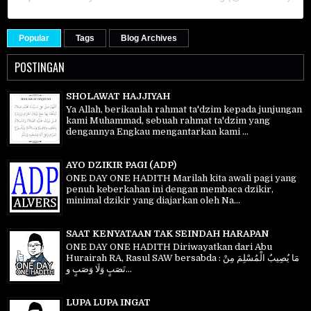
Popular
Tags
Blog Archives
POSTINGAN
SHOLAWAT HAJJIYAH
Ya Allah, berikanlah rahmat ta'dzim kepada junjungan
kami Muhammad, sebuah rahmat ta'dzim yang
dengannya Engkau mengantarkan kami ...
AYO DZIKIR PAGI (ADP)
ONE DAY ONE HADITH Marilah kita awali pagi yang
penuh keberkahan ini dengan membaca dzikir,
minimal dzikir yang diajarkan oleh Na...
SAAT KENYATAAN TAK SEINDAH HARAPAN
ONE DAY ONE HADITH Diriwayatkan dari Abu
Hurairah RA, Rasul SAW bersabda : مَا يُصِيبُ الْمُسْلِمَ مِنْ
نَصَبٍ وَلَا وَصَبٍ و...
LUPA LUPA INGAT