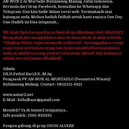
AN-NUR 2 Al-Murtadlo Bululawang Malang Jatim Indonesia.
Bermula dari Grup Facebook, kemudian ke Whatsapp dan
Telegram. Dan kini hadir dalam versi web. Terimakasih atas
kujungan anda. Mohon hadiah fatihah untuk kami supaya One Day
One Hadith ini bisa istiqamah...
NB. Hak Cipta berupa Karya Ilmiyah ini dilindungi oleh Allah SWT.
Mengubah dan menjiplaknya akan terkena hisab di akhirat kelak.
*Silahkan Share tanpa mengedit artikel ini*. Sesungguhnya orang
yang copas perkataan orang lain tanpa menisbatkan kepadanya
maka ia adalah seorang pencuri atau peng-ghosob dan keduanya
adalah tercela [Imam Alhaddad]
Admin
DR.H.Fathul Bari,S.S., M.Ag
Pengasuh PP AN-NUR AL-MURTADLO (Pesantren Wisata)
Bululawang Malang. Contact : 0812521-4321
www.annur2.net
E-Mail : fathulbaari@gmail.com
Mondok? Ya di Annur2 tempatnya...
Info pondok : 0341-833235
Pengen gabung di grup ODOH ALVERS