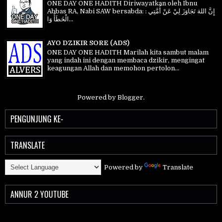
ONE DAY ONE HADITH Diriwayatkan oleh Ibnu
Abbas RA, Nabi SAW bersabda: إِنَّ اللهَ تَجَاوَزَ لِيْ عَنْ أُمَّتِي :
الْخَطَأُ وَا...
AYO DZIKIR SORE (ADS)
ONE DAY ONE HADITH Marilah kita sambut malam
yang indah ini dengan membaca dzikir, mengingat
keagungan Allah dan memohon pertolon...
Powered by
Blogger
.
PENGUNJUNG KE-
TRANSLATE
Powered by
Translate
ANNUR 2 YOUTUBE