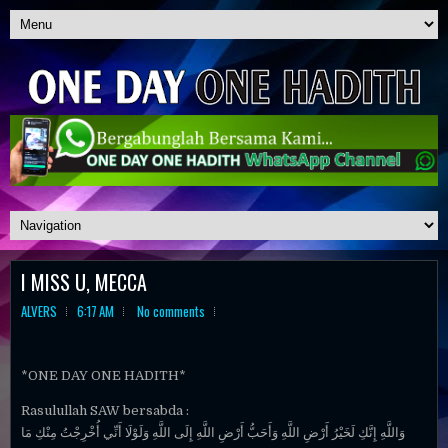
I MISS U, MECCA
ALVERS
6:17 AM
No comments
*ONE DAY ONE HADITH*
Rasulullah SAW bersabda :
وَاللَّهِ إِنَّكِ لَخَيْرُ أَرْضِ اللَّهِ وَأَحَبُّ أَرْضِ اللَّهِ إِلَى اللَّهِ وَلَوْلَا أَنِّي أُخْرِجْتُ مِنْكِ مَا