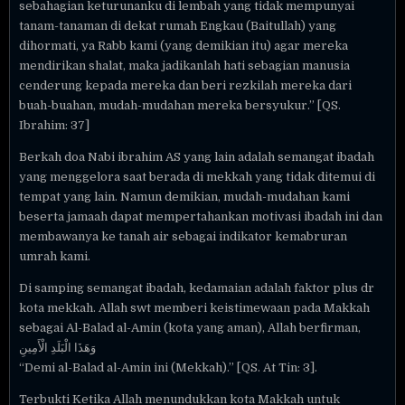
sebahagian keturunanku di lembah yang tidak mempunyai
tanam-tanaman di dekat rumah Engkau (Baitullah) yang
dihormati, ya Rabb kami (yang demikian itu) agar mereka
mendirikan shalat, maka jadikanlah hati sebagian manusia
cenderung kepada mereka dan beri rezkilah mereka dari
buah-buahan, mudah-mudahan mereka bersyukur.” [QS.
Ibrahim: 37]
Berkah doa Nabi ibrahim AS yang lain adalah semangat ibadah
yang menggelora saat berada di mekkah yang tidak ditemui di
tempat yang lain. Namun demikian, mudah-mudahan kami
beserta jamaah dapat mempertahankan motivasi ibadah ini dan
membawanya ke tanah air sebagai indikator kemabruran
umrah kami.
Di samping semangat ibadah, kedamaian adalah faktor plus dr
kota mekkah. Allah swt memberi keistimewaan pada Makkah
sebagai Al-Balad al-Amin (kota yang aman), Allah berfirman,
وَهَذَا الْبَلَدِ الْأَمِينِ
“Demi al-Balad al-Amin ini (Mekkah).” [QS. At Tin: 3].
Terbukti Ketika Allah menundukkan kota Makkah untuk