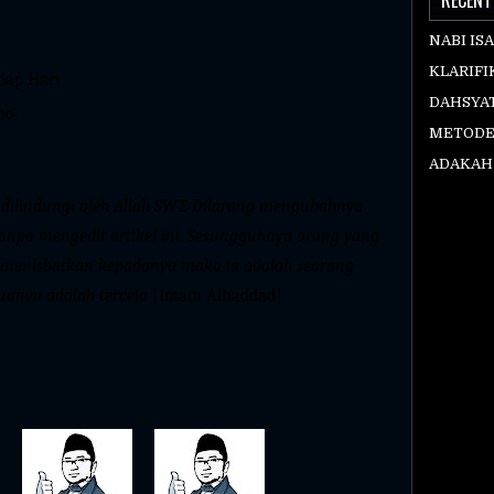
NABI IS
KLARIFI
tiap Hari
DAHSYAT
ho!
METODE
ADAKAH
i dilindungi oleh Allah SWT. Dilarang mengubahnya
e tanpa mengedit artikel ini. Sesungguhnya orang yang
a menisbatkan kepadanya maka ia adalah seorang
uanya adalah tercela
[Imam Alhaddad]