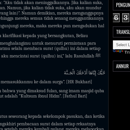
a: “Aku tidak akan meninggalkannya. Jika kalian suka,
PENGUN
an. Namun, jika kalian tidak suka, aku akan mundur
yang lain)”. Namun demikian, mereka menganggapnya
6
3
 sehingga mereka semua tidak senang menggantikannya
gunjungi mereka, maka mereka pun mengadukan hal
TRANSL
klarifikasi kepada yang bersangkutan, Beliau
ng menghalangimu untuk menuruti permintaan para
mu selalu membaca surat (qulhu) ini dalam setiap
Tr
aku mencintai surat (qulhu) ini,” lalu Rasulullah
ﷺ
ANNUR 
حُبُّكَ إِيَّاهَا أَدْخَلَكَ الْجَـنَّةَ
tu memasukkanmu ke dalam surga”. [HR Bukhari]
n bahwa yang dimaksud fulan, sang imam masjid quba
t adalah “Kultsum ibnul Hidm”. [Fathul Bari]
us seseorang kepada sekelompok pasukan, dan ketika
engakhiri pembacaan surat dalam setiap rekaatnya
a setelah mereka kembali pulang, mereka melaporkan