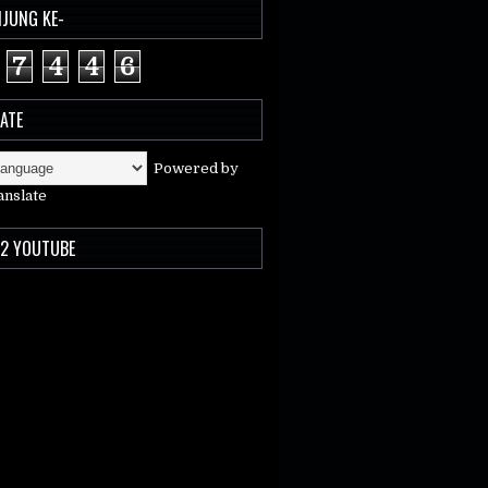
JUNG KE-
7
4
4
6
ATE
Powered by
anslate
2 YOUTUBE