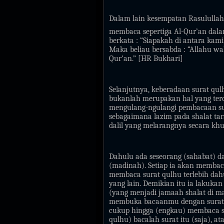
Dalam lain kesempatan Rasululla
membaca sepertiga Al-Qur’an dala
berkata : “Siapakah di antara kam
Maka beliau bersabda : “Allahu wa
Qur’an.” [HR Bukhari]
Selanjutnya, keberadaan surat qul
bukanlah merupakan hal yang terc
mengulang-ngulangi pembacaan sur
sebagaimana lazim pada shalat ta
dalil yang melarangnya secara k
Dahulu ada seseorang (sahabat) d
(madinah). Setiap ia akan membaca
membaca surat qulhu terlebih da
yang lain. Demikian itu ia lakuka
(yang menjadi jamaah shalat di ma
membuka bacaanmu dengan surat i
cukup hingga (engkau) membaca su
qulhu) bacalah surat itu (saja), 