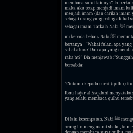
membaca surat lainnya”. Ia berkat
maka aku tetap menjadi imam kali
menjadi imam (dan carilah imam 
sebagai orang yang paling afdhal
sebagai imam. Tatkala Nabi
ﷺ
men
ini kepada beliau. Nabi
ﷺ
meminta 
bertanya : “Wahai fulan, apa ya
sahabatmu? Dan apa yang membuat
raka’at?” Dia menjawab :”Sungguh 
bersabda:
“Cintamu kepada surat (qulhu) i
Ibnu hajar al-Asqalani menyataka
yang selalu membaca qulhu tersebu
Di lain kesempatan, Nabi
ﷺ
mengut
orang itu mengimami shalat, ia m
dengan membaca surat qulhu, mak