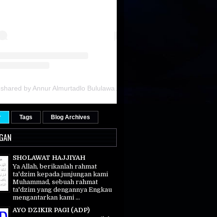
A post shared by Annur Almurtadlo Bululawang (@fathulbaari)
r
Tags
Blog Archives
GAN
SHOLAWAT HAJJIYAH
Ya Allah, berikanlah rahmat
ta'dzim kepada junjungan kami
Muhammad, sebuah rahmat
ta'dzim yang dengannya Engkau
mengantarkan kami ...
AYO DZIKIR PAGI (ADP)