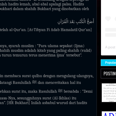
nlah hadits lemah, abal-abal apalagi palsu. Hadits
bukhari dalam shahih Bukhari yang dinobatkan oleh
أَصَحُّ الْكُتُبِ بَعْدَ الْقُرْآنِ
etelah al-Qur’an. [At-Tibyan Fi Adab Hamalatil Qur’an]
nya, syarah muslim : “Para ulama sepakat (Ijma)
ahih muslim adalah kitab yang paling shahih (valid)
 turun temurun terus menerima ijma’ tersebut”.
Popula
POSTIN
ain membaca surat qulhu dengan mengulang-ulangnya,
datangi Rasulullah
ﷺ
dan menceritakan hal itu
ehkan surat itu, maka Rasulullah
ﷺ
bersabda : “Demi
asa-Nya, sesungguhnya surat (Al-Ikhlas) itu
an”. [HR Bukhari] Inilah asbabul wurud dari hadits