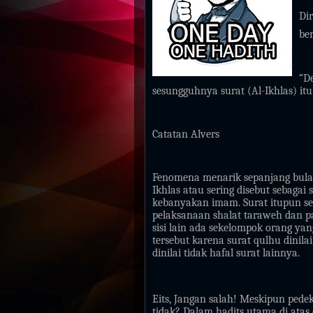
Di
be
“D
sesungguhnya surat (Al-Ikhlas) itu
Catatan Alvers
Fenomena menarik sepanjang bula
Ikhlas atau sering disebut sebagai
kebanyakan imam. Surat itupun sel
pelaksanaan shalat taraweh dan 
sisi lain ada sekelompok orang y
tersebut karena surat qulhu dinil
dinilai tidak hafal surat lainnya.
Eits, Jangan salah! Meskipun pede
tidak? Dalam hadits utama di atas