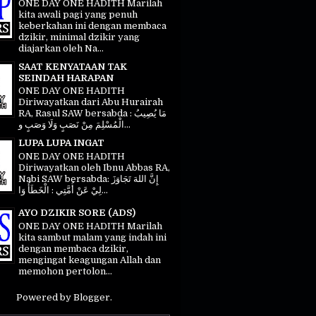
ONE DAY ONE HADITH Marilah
kita awali pagi yang penuh
keberkahan ini dengan membaca
dzikir, minimal dzikir yang
diajarkan oleh Na...
SAAT KENYATAAN TAK
SEINDAH HARAPAN
ONE DAY ONE HADITH
Diriwayatkan dari Abu Hurairah
RA, Rasul SAW bersabda : مَا يُصِيبُ
الْمُسْلِمَ مِنْ نَصَبٍ وَلَا وَصَبٍ و...
LUPA LUPA INGAT
ONE DAY ONE HADITH
Diriwayatkan oleh Ibnu Abbas RA,
Nabi SAW bersabda: إِنَّ اللهَ تَجَاوَزَ
لِيْ عَنْ أُمَّتِي : الْخَطَأُ وَا...
AYO DZIKIR SORE (ADS)
ONE DAY ONE HADITH Marilah
kita sambut malam yang indah ini
dengan membaca dzikir,
mengingat keagungan Allah dan
memohon pertolon...
Powered by
Blogger
.