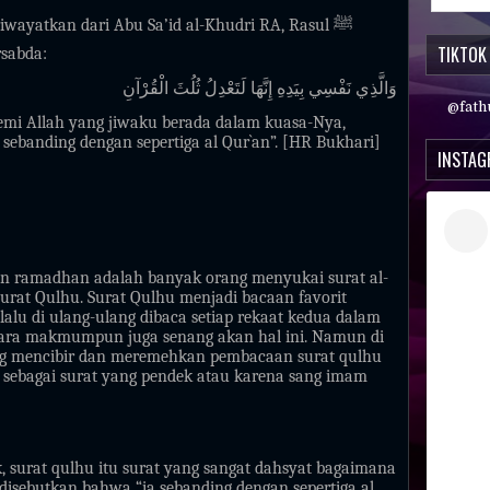
riwayatkan dari Abu Sa’id al-Khudri RA, Rasul
ﷺ
TIKTOK
rsabda:
وَالَّذِي نَفْسِي بِيَدِهِ إِنَّهَا لَتَعْدِلُ ثُلُثَ الْقُرْآنِ
@fath
emi Allah yang jiwaku berada dalam kuasa-Nya,
 sebanding dengan sepertiga al Qur`an”. [HR Bukhari]
INSTA
n ramadhan adalah banyak orang menyukai surat al-
 surat Qulhu. Surat Qulhu menjadi bacaan favorit
alu di ulang-ulang dibaca setiap rekaat kedua dalam
para makmumpun juga senang akan hal ini. Namun di
ang mencibir dan meremehkan pembacaan surat qulhu
ai sebagai surat yang pendek atau karena sang imam
k, surat qulhu itu surat yang sangat dahsyat bagaimana
 disebutkan bahwa “ia sebanding dengan sepertiga al