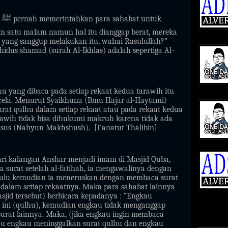
h
ﷺ
pernah memerintahkan para sahabat untuk
m satu malam namun hal itu dianggap berat, mereka
i yang sanggup melakukan itu, wahai Rasulullah?”
hidus shamad (surah Al-Ikhlas) adalah sepertiga Al-
hu yang dibaca pada setiap rekaat kedua tarawih itu
ela. Menurut Syaikhuna (Ibnu Hajar al-Haytami)
at qulhu dalam setiap rekaat atau pada rekaat kedua
rawih tidak bisa dihukumi makruh karena tidak ada
husus (Nahyun Makhshush).
[I’anatut Thalibin]
ari kalangan Anshar menjadi imam di Masjid Quba,
 surat setelah al-fatihah, ia mengawalinya dengan
hulu kemudian ia meneruskan dengan membaca surat
n dalam setiap rekaatnya. Maka para sahabat lainnya
sjid tersebut) berbicara kepadanya : “Engkau
ni (qulhu), kemudian engkau tidak menganggap
rat lainnya. Maka, (jika engkau ingin membaca
atau engkau meninggalkan surat qulhu dan engkau