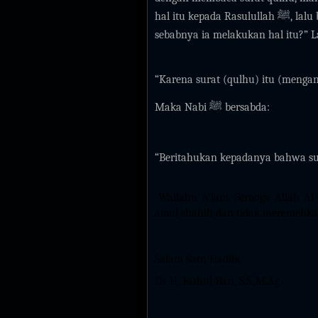
hal itu kepada Rasulullah
ﷺ
, lal
sebabnya ia melakukan hal itu?” 
“Karena surat (qulhu) itu (menga
Maka Nabi
ﷺ
bersabda:
“Beritahukan kepadanya bahwa su
Wallahu A'lam. Semoga Allah Al
amal shahih dan tidak meremehka
Salam Satu Hadits,
Dr. H. Fathul Bari, S.S.,M.Ag