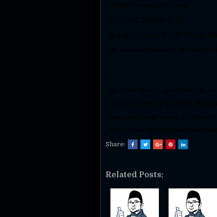
Pondok Pesantren Wisata
AN-NUR 2 Malang Jatim
Ngaji dan Belajar Serasa Wisata Se
Ayo Mondok! Mondok Itu Keren L
NB.
Hak cipta berupa karya ilmiyah in
tanpa izin tertulis. Silahkan Shar
copas perkataan orang
lain tanp
pencuri atau peng-ghosob dan ked
Share:
Related Posts: