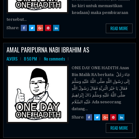
ke kiri untuk memastikan
keadaan) maka pembicaraan
tersebut...
READ MORE
Share:
AMAL PARIPURNA NABI IBRAHIM AS
ALVERS
8:50 PM
No comments
ONE DAY ONE HADITH Anas
Bin Malik RA berkata: جَاءَ رَجُلٌ
إِلَى رَسُولِ اللَّهِ صَلَّى اللَّهُ عَلَيْهِ وَسَلَّمَ
فَقَالَ يَا خَيْرَ الْبَرِيَّةِ فَقَالَ رَسُولُ اللَّهِ
صَلَّى اللَّهُ عَلَيْهِ وَسَلَّمَ ذَاكَ إِبْرَاهِيمُ
عَلَيْهِ السَّلَام Ada seseorang
datang...
Share:
READ MORE