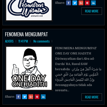
Share:
READ MORE
FENOMENA MENGUMPAT
ALVERS
11:41 PM
No comments
FENOMENA MENGUMPAT
ONE DAY ONE HADITH
Diriwayatkan dari Abu ad-
Darda’ RA, Rasul SAW
bersabda: مَا شَيْءٌ أَثْقَلُ فِيْ مِيْزَانِ
الْمُؤْمِنِ يَوْمَ الْقِيَامَةِ مِنْ خُلُقٍ حَسَنٍ
وَإِنَّ اللهَ لَيُبْغِضُ الْفَاحِشَ الْبَذِيْءَ
Sesungguhnya tidak ada
sesuatu...
READ MORE
Share: