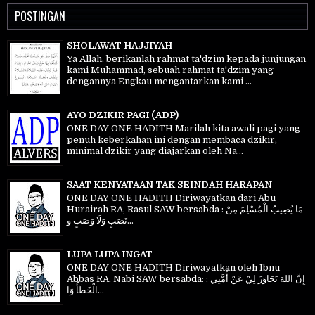
POSTINGAN
SHOLAWAT HAJJIYAH
Ya Allah, berikanlah rahmat ta'dzim kepada junjungan
kami Muhammad, sebuah rahmat ta'dzim yang
dengannya Engkau mengantarkan kami ...
AYO DZIKIR PAGI (ADP)
ONE DAY ONE HADITH Marilah kita awali pagi yang
penuh keberkahan ini dengan membaca dzikir,
minimal dzikir yang diajarkan oleh Na...
SAAT KENYATAAN TAK SEINDAH HARAPAN
ONE DAY ONE HADITH Diriwayatkan dari Abu
Hurairah RA, Rasul SAW bersabda : مَا يُصِيبُ الْمُسْلِمَ مِنْ
نَصَبٍ وَلَا وَصَبٍ و...
LUPA LUPA INGAT
ONE DAY ONE HADITH Diriwayatkan oleh Ibnu
Abbas RA, Nabi SAW bersabda: إِنَّ اللهَ تَجَاوَزَ لِيْ عَنْ أُمَّتِي :
الْخَطَأُ وَا...