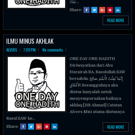
عِبَادَ...
Share:
READ MORE
ILMU MINUS AKHLAK
ALVERS
7:09 PM
No comments
ONE DAY ONE HADITH
Diriwayatkan dari Abu
Hurairah RA, Rasulullah SAW
bersabda: إِنَّمَا بُعِثْتُ لأُتَمِّمَ صَالِحَ
الأَخْلاَقِ Sesungguhnya aku
diutus hanyalah untuk
menyempurnakan baiknya
akhlaq [HR Ahmad] Catatan
Alvers Misi utama diutusnya
Rasul SAW ke...
READ MORE
Share: