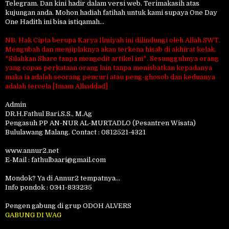
Telegram. Dan kini hadir dalam versi web. Terimakasih atas
kujungan anda. Mohon hadiah fatihah untuk kami supaya One Day
One Hadith ini bisa istiqamah...
NB. Hak Cipta berupa Karya Ilmiyah ini dilindungi oleh Allah SWT.
Mengubah dan menjiplaknya akan terkena hisab di akhirat kelak.
*Silahkan Share tanpa mengedit artikel ini*. Sesungguhnya orang
yang copas perkataan orang lain tanpa menisbatkan kepadanya
maka ia adalah seorang pencuri atau peng-ghosob dan keduanya
adalah tercela [Imam Alhaddad]
Admin
DR.H.Fathul Bari,S.S., M.Ag
Pengasuh PP AN-NUR AL-MURTADLO (Pesantren Wisata)
Bululawang Malang. Contact : 0812521-4321
www.annur2.net
E-Mail : fathulbaari@gmail.com
Mondok? Ya di Annur2 tempatnya...
Info pondok : 0341-833235
Pengen gabung di grup ODOH ALVERS
GABUNG DI WAG