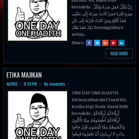
bin Amr RA, Rasul SAW
bersabda : إِنَّ لِكُلِّ عَمَلٍ شِرَةً وَلِكُلِّ
شِرَةٍ فَتْرَةً فَمَنْ كَانَتْ شِرَتُهُ إِلَى سُنَّتِى
فَقَدْ أَفْلَحَ وَمَنْ كَانَتْ فَتْرَتُهُ إِلَى غَيْرِ
ذَلِكَ فَقَدْ هَلَكَ Sesungguhnya
setiap...
Share:
READ MORE
ETIKA MAJIKAN
ALVERS
8:29 PM
No comments
ONE DAY ONE HADITH
Diriwayatkan dari Yazid RA,
Ketika Haji Wada’ Rasul SAW
bersabda : أَرِقَّاءَكُمْ أَرِقَّاءَكُمْ
أَرِقَّاءَكُمْ أَطْعِمُوهُمْ مِمَّا تَأْكُلُونَ
وَاكْسُوهُمْ مِمَّا تَلْبَسُونَ فَإِنْ جَاءُوا
بِذَنْبٍ لَا تُرِيدُونَ أَنْ تَغْفِرُوهُ فَبِيعُوا