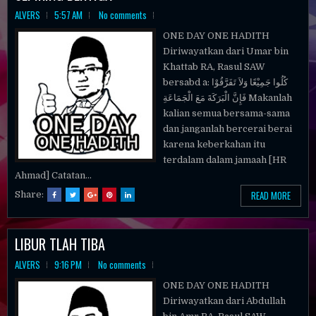
ALVERS
5:57 AM
No comments
ONE DAY ONE HADITH
Diriwayatkan dari Umar bin
Khattab RA, Rasul SAW
bersabd a: كُلُوا جَمِيْعًا وَلاَ تَفَرَّقُوْا
فَإِنَّ الْبَرَكَةَ مَعَ الْجَمَاعَةِ Makanlah
kalian semua bersama-sama
dan janganlah bercerai berai
karena keberkahan itu
terdalam dalam jamaah [HR
Ahmad] Catatan...
READ MORE
Share:
LIBUR TLAH TIBA
ALVERS
9:16 PM
No comments
ONE DAY ONE HADITH
Diriwayatkan dari Abdullah