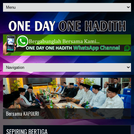
WhatsApp Channel : One Day One Hadith
Penerimaan Santri Baru 2026/2027
Tadarus Akbar
Sholat Tarawih Akbar
Bersama KAPOLRI
SEPIRING BERTIGA