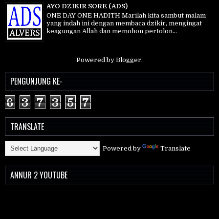
AYO DZIKIR SORE (ADS)
ONE DAY ONE HADITH Marilah kita sambut malam
yang indah ini dengan membaca dzikir, mengingat
keagungan Allah dan memohon pertolon...
Powered by
Blogger
.
PENGUNJUNG KE-
6
3
7
3
5
7
TRANSLATE
Powered by
Translate
ANNUR 2 YOUTUBE