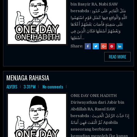
bin Basyir RA, Nabi SAW
bersabda : مَثَلُ الْقَائِمِ عَلَى حُدُودِ
اللَّهِ وَالْوَاقِعِ فِيهَا كَمَثَلِ قَوْمٍ اسْتَهَمُوا
عَلَى سَفِينَةٍ فَأَصَابَ بَعْضُهُمْ أَعْلَاهَا
وَبَعْضُهُمْ أَسْفَلَهَا فَكَانَ الَّذِينَ فِي
أَسْفَلِهَا...
Share:
READ MORE
MENJAGA RAHASIA
ALVERS
3:31 PM
No comments
ONE DAY ONE HADITH
Diriwayatkan dari Jabir bin
Abdillah RA, Rasul SAW
bersabda : إِذَا حَدَّثَ الرَّجُلُ الْحَدِيثَ
ثُمَّ الْتَفَتَ فَهِيَ أَمَانَةٌ Apabila
seseorang berbicara
kemudian menoleh (ke kanan