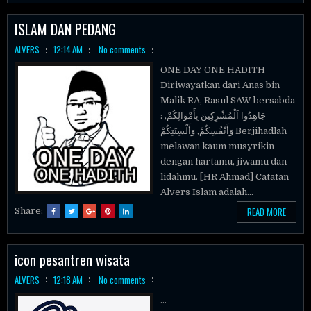
ISLAM DAN PEDANG
ALVERS
12:14 AM
No comments
ONE DAY ONE HADITH
Diriwayatkan dari Anas bin
Malik RA, Rasul SAW bersabda
: جَاهِدُوا اَلْمُشْرِكِينَ بِأَمْوَالِكُمْ,
وَأَنْفُسِكُمْ, وَأَلْسِنَتِكُمْ Berjihadlah
melawan kaum musyrikin
dengan hartamu, jiwamu dan
lidahmu. [HR Ahmad] Catatan
Alvers Islam adalah...
READ MORE
Share:
icon pesantren wisata
ALVERS
12:18 AM
No comments
...