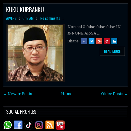
KUKU KURBANKU
ALVERS
6:12 AM
No comments
Normal 0 false false false IN
X-NONE AR-SA ...
Share:
READ MORE
← Newer Posts
Home
Older Posts →
SOCIAL PROFILES